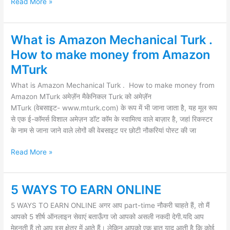
Read More »
What is Amazon Mechanical Turk .
What
is
How to make money from Amazon
Amazon
MTurk
Mechanical
Turk
What is Amazon Mechanical Turk . How to make money from
.
Amazon MTurk अमेज़ॅन मैकेनिकल Turk को अमेज़ॅन
How
MTurk (वेबसाइट- www.mturk.com) के रूप में भी जाना जाता है, यह मूल रूप
to
से एक ई-कॉमर्स विशाल अमेज़न डॉट कॉम के स्वामित्व वाले बाज़ार है, जहां रिकस्टर
make
के नाम से जाना जाने वाले लोगों की वेबसाइट पर छोटी नौकरियां पोस्ट की जा
money
from
Read More »
Amazon
MTurk
5 WAYS TO EARN ONLINE
5
WAYS
5 WAYS TO EARN ONLINE अगर आप part-time नौकरी चाहते हैं, तो मैं
TO
आपको 5 शीर्ष ऑनलाइन सेवाएं बताऊँगा जो आपको असली नकदी देगी.यदि आप
EARN
मेहनती हैं तो आप इस क्षेत्र में आते हैं। लेकिन आपको एक बात याद आती है कि कोई