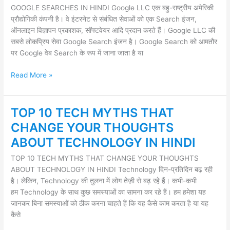
CHANGE
GOOGLE SEARCHES IN HINDI Google LLC एक बहु-राष्ट्रीय अमेरिकी
YOUR
प्रौद्योगिकी कंपनी है। वे इंटरनेट से संबंधित सेवाओं को एक Search इंजन,
PROCESS
ऑनलाइन विज्ञापन प्रकाशक, सॉफ्टवेयर आदि प्रदान करते हैं। Google LLC की
OF
सबसे लोकप्रिय सेवा Google Search इंजन है। Google Search को आमतौर
GOOGLE
पर Google वेब Search के रूप में जाना जाता है या
SEARCHES
IN
Read More »
HINDI
TOP 10 TECH MYTHS THAT
TOP
10
CHANGE YOUR THOUGHTS
TECH
ABOUT TECHNOLOGY IN HINDI
MYTHS
THAT
TOP 10 TECH MYTHS THAT CHANGE YOUR THOUGHTS
CHANGE
ABOUT TECHNOLOGY IN HINDI Technology दिन-प्रतिदिन बढ़ रही
YOUR
है। लेकिन, Technology की तुलना में लोग तेज़ी से बढ़ रहे हैं। कभी-कभी
THOUGHTS
हम Technology के साथ कुछ समस्याओं का सामना कर रहे हैं। हम हमेशा यह
ABOUT
जानकर बिना समस्याओं को ठीक करना चाहते हैं कि यह कैसे काम करता है या यह
TECHNOLOGY
कैसे
IN