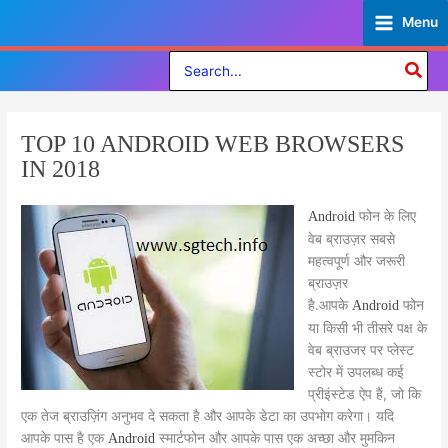
Skip
Menu
to
content
Search
for:
TOP 10 ANDROID WEB BROWSERS
IN 2018
फोन के लिए
Android
वेब ब्राउज़र सबसे
महत्वपूर्ण और जरूरी
ब्राउज़र
है.आपके
फोन
Android
या किसी भी तीसरे पक्ष के
वेब ब्राउजर पर प्लेस्ट
स्टोर में उपलब्ध कई
प्रीइंस्टेड ऐप हैं, जो कि
एक तेज ब्राउज़िंग अनुभव दे सकता है और आपके डेटा का उपभोग करेगा। यदि
आपके पास है एक
स्मार्टफोन और आपके पास एक अच्छा और मुमकिन
Android